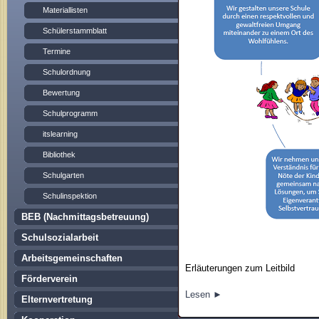
Materiallisten
Schülerstammblatt
Termine
Schulordnung
Bewertung
Schulprogramm
itslearning
Bibliothek
Schulgarten
Schulinspektion
BEB (Nachmittagsbetreuung)
Schulsozialarbeit
Arbeitsgemeinschaften
Erläuterungen zum Leitbild
Förderverein
Lesen ►
Elternvertretung