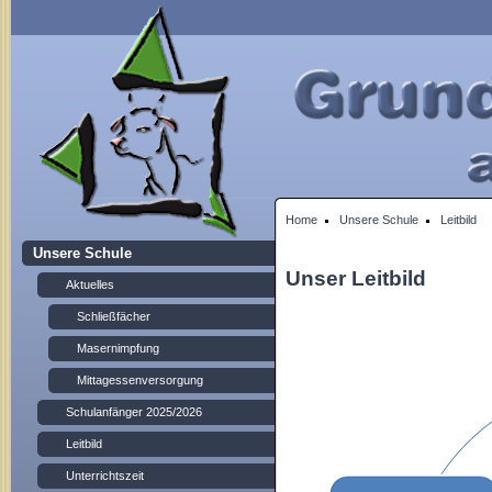
Home
Unsere Schule
Leitbild
Unsere Schule
Unser Leitbild
Aktuelles
Schließfächer
Masernimpfung
Mittagessenversorgung
Schulanfänger 2025/2026
Leitbild
Unterrichtszeit