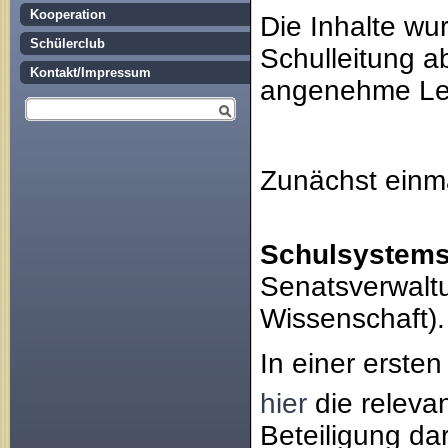
Kooperation
Die Inhalte wur
Schülerclub
Schulleitung a
Kontakt/Impressum
angenehme Le
Zunächst einm
Schulsystem
Senatsverwaltu
Wissenschaft).
In einer erste
hier
die releva
Beteiligung dar