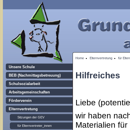
Home
Elternvertretung
für Elte
Unsere Schule
Hilfreiches
BEB (Nachmittagsbetreuung)
Schulsozialarbeit
Arbeitsgemeinschaften
Liebe (potentie
Förderverein
Elternvertretung
wir haben nach
Sitzungen der GEV
Materialien fü
für Elternvertreter_innen