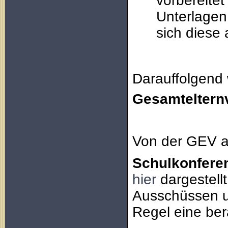
vorbereitet
Unterlagen 
sich diese 
Darauffolgend
Gesamteltern
Von der GEV a
Schulkonfere
hier
dargestell
Ausschüssen u
Regel eine be